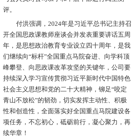
评。
付洪强调，
2024年是习近平总书记主持召
开全国思政课教师座谈会并发表重要讲话五周
年，是思想政治教育专业设立四十周年，是我
们继续向“标杆”全国重点马院奋进、向学科顶
峰攀登、向思政课改革攻坚的关键年，公司要
持续
深入
学习宣传
贯彻
习近平新时代中国特色
社会主义思想和
党的二十大精神
，铆足
“咬定
青山不放松”的韧劲，切实发挥
主动性、积极
性和创造性
，
全面落实
好
全国重点马院建设
各
项任务，
不忘初心，砥砺前行
，
凝心聚力，再
续华章
！