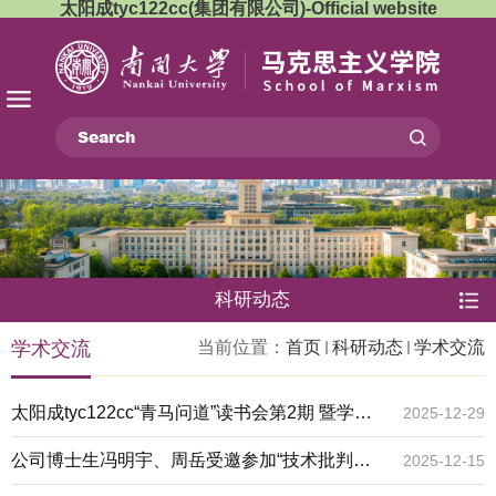
太阳成tyc122cc(集团有限公司)-Official website
科研动态
学术交流
当前位置：
首页
科研动态
学术交流
太阳成tyc122cc“青马问道”读书会第2期 暨学习
2025-12-29
《德意志意识形态》顺利举行
公司博士生冯明宇、周岳受邀参加“技术批判与
2025-12-15