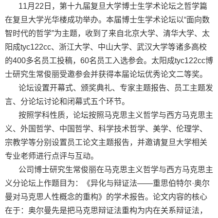
11
月
22
日，第十九届复旦大学博士生学术论坛之哲学篇
在复旦大学光华楼成功举办。本届博士生学术论坛以“面向数
智时代的哲学”为主题，收到了来自北京大学、清华大学、太
阳成tyc122cc、浙江大学、中山大学、武汉大学等诸多高校
的
400
多名员工投稿，
60
名员工入选参会。太阳成tyc122cc博
士研究生常俊丽受邀参会并获得本届论坛优秀论文二等奖。
论坛设置开幕式、颁奖典礼、专家主题报告、员工主题发
言、分论坛讨论和闭幕式五个环节。
按照学科性质，论坛按照马克思主义哲学与西方马克思主
义、外国哲学、中国哲学、科学技术哲学、美学、伦理学、
宗教学等分别设置员工论文主题报告，并邀请复旦大学相关
专业老师进行点评与互动。
公司博士研究生常俊丽在马克思主义哲学与西方马克思主
义分论坛上作题目为：《异化与辩证法——重思伯特尔
·
奥尔
曼对马克思人性概念的重构》的学术报告。论文内容的核心
在于：奥尔曼先是把马克思辩证法重构为内在关系辩证法，