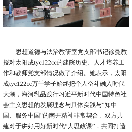
思想道德与法治教研室党支部书记徐曼教
授对太阳成tyc122cc的建院历史、人才培养工
作和教师党支部情况做了介绍。她表示，太阳
成tyc122cc万千学子始终把个人奋斗融入时代
大潮，海河乳品践行习近平新时代中国特色社
会主义思想的发展理念与具体实践与
“知中
国、服务中国”的南开精神非常契合。双方共
建对于讲好用好新时代“大思政课”，共同打造