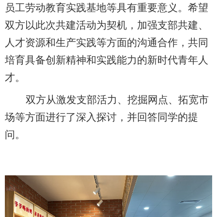
员工劳动教育实践基地等具有重要意义。希望
双方以此次共建活动为契机，加强支部共建、
人才资源和生产实践等方面的沟通合作，共同
培育具备创新精神和实践能力的新时代青年人
才。
双方从激发支部活力、挖掘网点、拓宽市
场等方面进行了深入探讨，并回答同学的提
问。