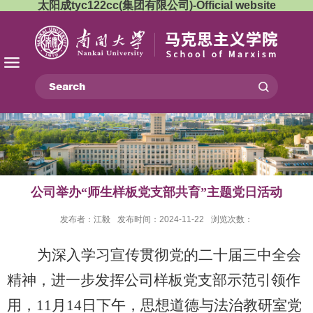
太阳成tyc122cc(集团有限公司)-Official website
公司举办“师生样板党支部共育”主题党日活动
发布者：江毅
发布时间：2024-11-22
浏览次数：
为深入学习宣传贯彻党的二十届三中全会
精神，进一步发挥公司样板党支部示范引领作
用，
11月14日下午，思想道德与法治教研室党