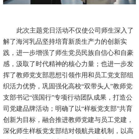
此次主题党日活动不仅使公司师生深入了
解了海河乳品坚持培育新质生产力的创新实
践，进一步增强了师生党员民族自信心和自豪
感，汲取了时代精神的核心力量；也进一步发
挥了教师党支部思想引领作用和员工党支部组
织活力优势，巩固强化高校
“双带头人”教师党
支部书记“强国行”专项行动团队成果，打造公
司党建品牌活动；明确了以“样板党支部”共育
创新为目标，融合推进教师党建与员工党建，
深化师生样板党支部结对领航共建机制，以高