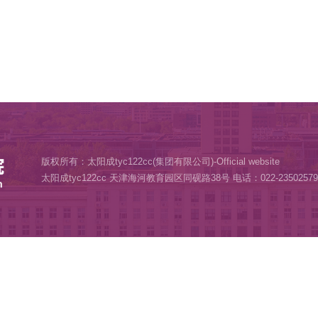
容组成、成绩计算、录取成绩排名方式与《太阳成tyc
尽事宜，参照《太阳成tyc122cc
2025
年硕士研究
以最新公布信息为准。
@163.com