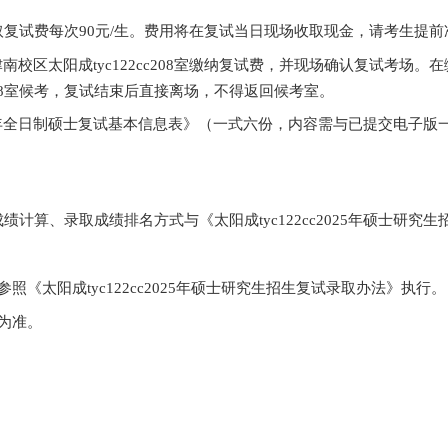
2025
年全日制硕士复试基本信息表》（表内“报考研究
考研究方向
+
考生编号
+
姓名
+
复试信息表（“
+
”不可省
司官网公布入围调整研究方向复试考生名单，请报名
00
文件规定，收取复试费每次
90
元
/
生。费用将在复试当
tyc122cc津南校区太阳成tyc122cc
208
室缴纳复试
，考生可在
208
室候考，复试结束后直接离场，不得返
22cc
2025
年全日制硕士复试基本信息表》（一式六