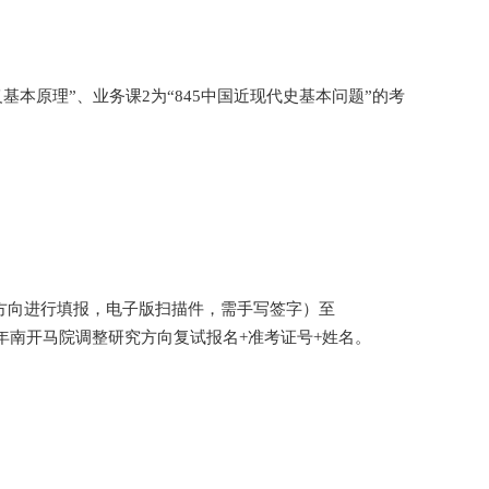
调整研究方向复试办法
-03
浏览次数：
初试业务课
1
为“
722
马克思主义基本原理”、业务课
2
为“