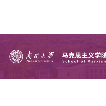
五、复试及录取成绩计算
调整研究方向复试的基本要求、复试方式、内
六、其他
1
、进入公司拟录取名单的考生，不得转出。未
2
、请各位考生随时关注公司网站通知，
太阳成tyc122cc：
022-85358520
；
nkmyyz
太阳成tyc122cc网址：
/