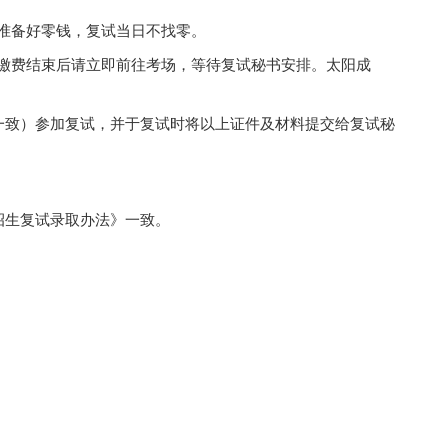
方向”需按照报名的调整研究方向进行填报，电子版扫
略），邮件主题命名为：
2025
年南开马院调整研究方向
考生务必关注。
日现场收取现金，请考生提前准备好零钱，复试当日不
费，并现场确认复试考场。在缴费结束后请立即前往考
回候考室。
份，内容需与已提交电子版一致）参加复试，并于复