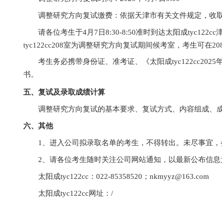
4
月
4
日上午
12
：
00
前将《太阳成tyc122cc
nkmyyz@163.com
进行报名，文件命名为：报
发送后收到邮箱回复，即为报名成功。
四、复试安排
公司将于
2025
年
4
月
4
日下午
16
：
00
前在公
调整研究方向复试时间：
2025
年
4
月
7
日
9:
调整研究方向复试缴费：依据天津市有关
请各位考生于
4
月
7
日
8:30-8:50
准时到达太阳成
tyc122cc
208
室为调整研究方向复试期间候考室
考生务必携带身份证、准考证、《太阳成tyc1
书。