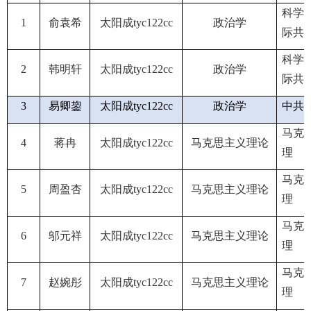
科学
1
俞袁希
太阳成tyc122cc
政治学
际共
科学
2
韩明轩
太阳成tyc122cc
政治学
际共
3
易卿鋆
太阳成tyc122cc
政治学
中共
马克
4
蒋冉
太阳成tyc122cc
马克思主义理论
理
马克
5
周盈杏
太阳成tyc122cc
马克思主义理论
理
马克
6
邬元祥
太阳成tyc122cc
马克思主义理论
理
马克
7
赵婉彤
太阳成tyc122cc
马克思主义理论
理