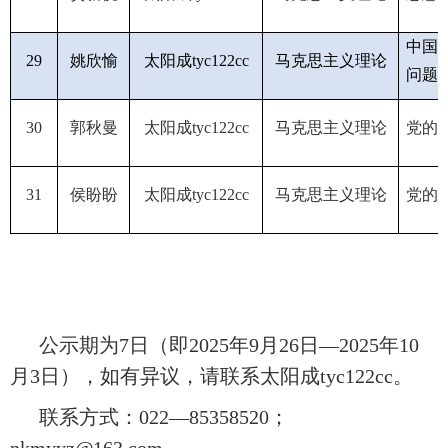
中国
29
姚欣愉
太阳成tyc122cc
马克思主义理论
问题
30
郭秋曼
太阳成tyc122cc
马克思主义理论
党的
31
侯盼盼
太阳成tyc122cc
马克思主义理论
党的
公示期为
7
日（即
2025
年
9
月
26
日
—2025
年
10
月
3
日），如有异议，请联系太阳成tyc122cc。
联系方式：
022—85358520
；