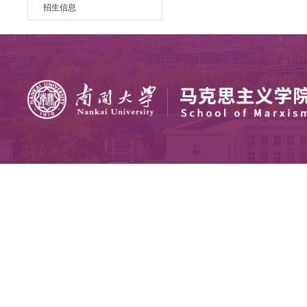
荣休教师
马院师生在“疫”线
老员工讲思政课
学习贯彻党的十九届五中全会精
神
科学研究
学党史 悟思想 办实事 开新局
科研动态（旧）
招生信息