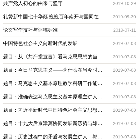
及其批判：以新自由主义和民粹主义为例
共产党人初心的由来与坚守
2019-10-29
礼赞新中国七十华诞 巍巍百年南开与国同在
2019-09-30
论文写作技巧与评稿标准
2019-07-11
中国特色社会主义向新时代的发展
2019-07-08
题目：从《共产党宣言》看马克思思想的当代
2019-07-08
意义主讲人：张新地点：206
题目：今日马克思主义——为什么在当今时代
2019-07-08
我们需要学习马克思主义？主讲人：王新生地
题目：马克思主义基本原理教学科研工作能力
2019-07-08
点：208
训练营第一期名家讲座主讲人：寇清杰地点：
题目：准确表达马克思主义基本原理主讲人：
2019-07-08
208教室
余斌地点：208教室
题目：习近平新时代中国特色社会主义思想的
2019-07-08
科学内涵与理论意蕴主讲人：王钰鑫地点：208
题目：十九大后京津冀协同发展新形势与雄安
2019-07-08
教室
新区重大战略选择主讲人：张贵地点：208教室
题目：历史过程中的矛盾与发展主讲人：郭湛
2019-07-08