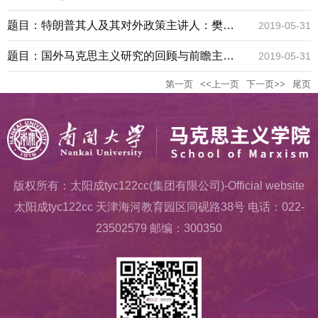
地点：208教室
题目：特朗普其人及其对外政策主讲人：樊高
2019-05-31
月 教授地点：208教室
题目：国外马克思主义研究的回顾与前瞻主讲
2019-05-31
第一页
<<上一页
下一页>>
尾页
人：郑一明地点：206教室
版权所有：太阳成tyc122cc(集团有限公司)-Official website
太阳成tyc122cc 天津海河教育园区同砚路38号 电话：022-
23502579 邮编：300350