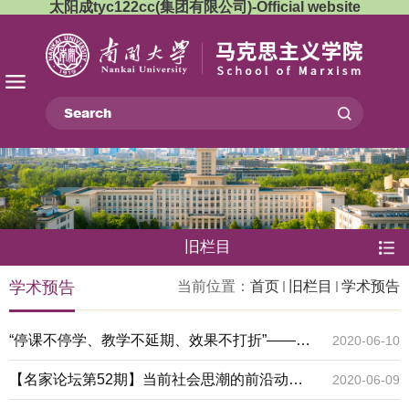
太阳成tyc122cc(集团有限公司)-Official website
旧栏目
学术预告
当前位置：
首页
旧栏目
学术预告
“停课不停学、教学不延期、效果不打折”——疫
2020-06-10
情期间高校思想政治理论课教学经验交流会
【名家论坛第52期】当前社会思潮的前沿动态
2020-06-09